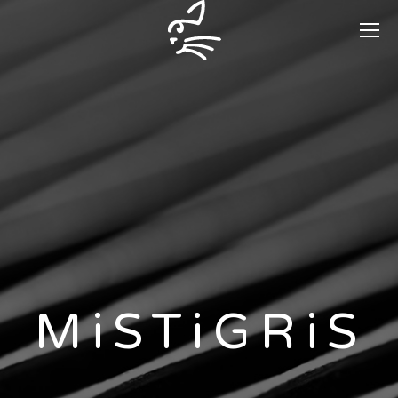
MiSTiGRiS